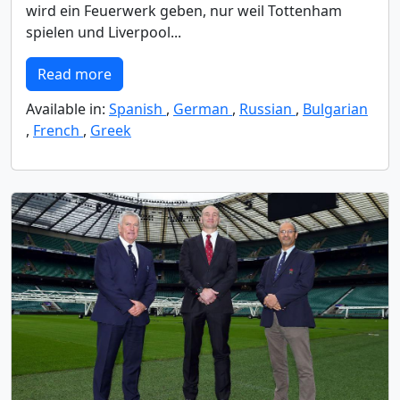
wird ein Feuerwerk geben, nur weil Tottenham
spielen und Liverpool...
Read more
Available in:
Spanish
,
German
,
Russian
,
Bulgarian
,
French
,
Greek