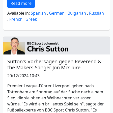
Read more
Available in:
Spanish
,
German
,
Bulgarian
,
Russian
,
French
,
Greek
Sutton's Vorhersagen gegen Reverend &
the Makers Sänger Jon McClure
20/12/2024 10:43
Premier League-Führer Liverpool gehen nach
Tottenham am Sonntag auf der Suche nach einem
Sieg, die sie oben an Weihnachten verlassen
würde. "Es wird ein brillantes Spiel sein", sagte der
Fußballexperte von BBC Sport Chris Sutton. "Es