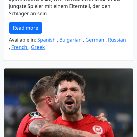
jüngste Spieler mit einem Elternteil, der den
Schläger an sein...
Read more
Available in:
Spanish
,
Bulgarian
,
German
,
Russian
,
French
,
Greek