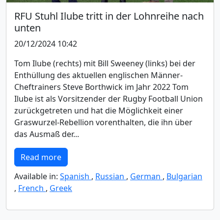
RFU Stuhl Ilube tritt in der Lohnreihe nach
unten
20/12/2024 10:42
Tom Ilube (rechts) mit Bill Sweeney (links) bei der
Enthüllung des aktuellen englischen Männer-
Cheftrainers Steve Borthwick im Jahr 2022 Tom
Ilube ist als Vorsitzender der Rugby Football Union
zurückgetreten und hat die Möglichkeit einer
Graswurzel-Rebellion vorenthalten, die ihn über
das Ausmaß der...
Read more
Available in:
Spanish
,
Russian
,
German
,
Bulgarian
,
French
,
Greek