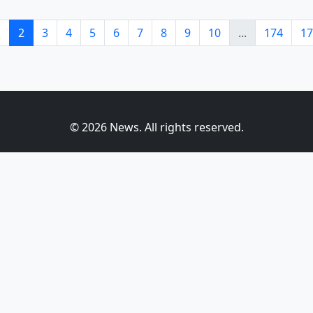
1
2
3
4
5
6
7
8
9
10
...
174
17
© 2026 News. All rights reserved.