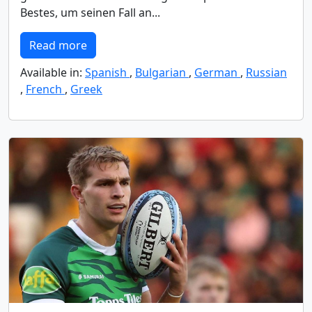
Bestes, um seinen Fall an...
Read more
Available in:
Spanish
,
Bulgarian
,
German
,
Russian
,
French
,
Greek