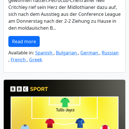
gewonnen hatten.Petrocub-Cheftrainer Neil
Critchley rief sein Herz der Midlothianer dazu auf,
sich nach dem Ausstieg aus der Conference League
am Donnerstag nach der 2-2 Ziehung zu Hause in
den moldauischen B...
Read more
Available in:
Spanish
,
Bulgarian
,
German
,
Russian
,
French
,
Greek