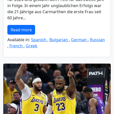
in Folge. In einem Jahr unglaublichen Erfolgs war
die 21-Jährige aus Carmarthen die erste Frau seit
60 Jahre...
Read more
Available in:
Spanish
,
Bulgarian
,
German
,
Russian
,
French
,
Greek