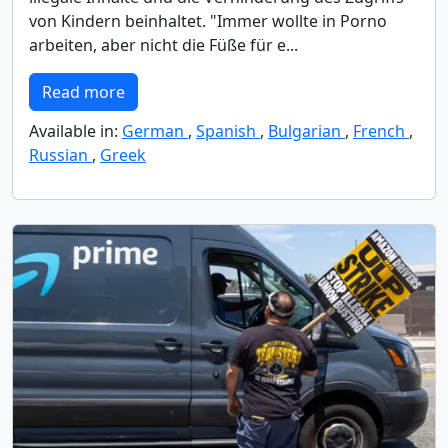
von Kindern beinhaltet. "Immer wollte in Porno
arbeiten, aber nicht die Füße für e...
Read more
Available in:
German
,
Spanish
,
Bulgarian
,
French
,
Russian
,
Greek