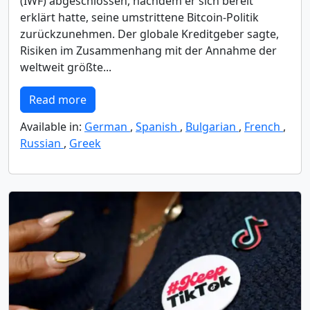
(IWF) abgeschlossen, nachdem er sich bereit
erklärt hatte, seine umstrittene Bitcoin-Politik
zurückzunehmen. Der globale Kreditgeber sagte,
Risiken im Zusammenhang mit der Annahme der
weltweit größte...
Read more
Available in:
German
,
Spanish
,
Bulgarian
,
French
,
Russian
,
Greek