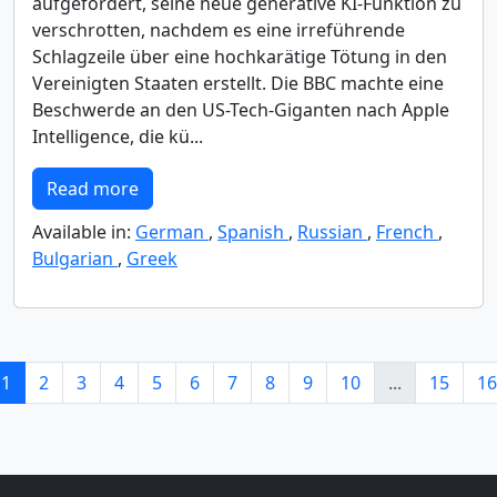
aufgefordert, seine neue generative KI-Funktion zu
verschrotten, nachdem es eine irreführende
Schlagzeile über eine hochkarätige Tötung in den
Vereinigten Staaten erstellt. Die BBC machte eine
Beschwerde an den US-Tech-Giganten nach Apple
Intelligence, die kü...
Read more
Available in:
German
,
Spanish
,
Russian
,
French
,
Bulgarian
,
Greek
1
2
3
4
5
6
7
8
9
10
...
15
16