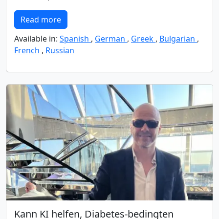
Read more
Available in:
Spanish
,
German
,
Greek
,
Bulgarian
,
French
,
Russian
Kann KI helfen, Diabetes-bedingten