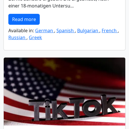
einer 18-monatigen Untersu...
Read more
Available in:
German
,
Spanish
,
Bulgarian
,
French
,
Russian
,
Greek