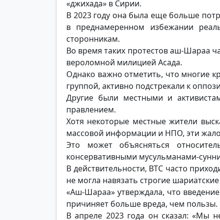
«джихада» в Сирии.
В 2023 году она была еще больше пот
в преднамеренном избежании реаль
сторонникам.
Во время таких протестов аш-Шараа ча
вероломной милицией Асада.
Однако важно отметить, что многие кр
группой, активно подстрекали к оппоз
Другие были местными и активистам
правлением.
Хотя некоторые местные жители выск
массовой информации и НПО, эти жал
Это может объясняться относите
консервативными мусульманами-суннит
В действительности, ВТС часто приходи
не могла навязать строгие шариатские
«Аш-Шараа» утверждала, что введение 
причиняет больше вреда, чем пользы.
В апреле 2023 года он сказал: «Мы 