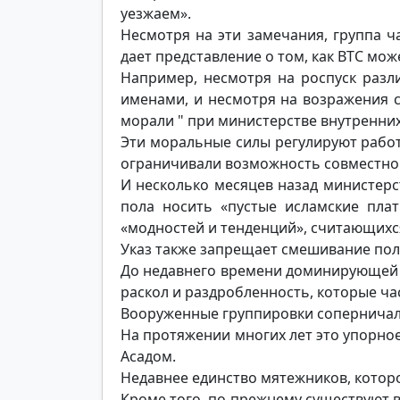
уезжаем».
Несмотря на эти замечания, группа ч
дает представление о том, как ВТС мож
Например, несмотря на роспуск разл
именами, и несмотря на возражения с
морали " при министерстве внутренних
Эти моральные силы регулируют рабо
ограничивали возможность совместно
И несколько месяцев назад министерс
пола носить «пустые исламские пла
«модностей и тенденций», считающих
Указ также запрещает смешивание пол
До недавнего времени доминирующей о
раскол и раздробленность, которые ча
Вооруженные группировки соперничали
На протяжении многих лет это упорное
Асадом.
Недавнее единство мятежников, которо
Кроме того, по-прежнему существуют