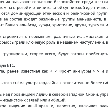
жения вызывают серьезное беспокойство среди жестких
ном на строгой и отличительной суннитской идентичнос
ляются доминирующей этнической и религиозной группо
 в ее состав входят различные группы меньшинств, в
нт Башар аль-Асад, курды, христиане, друзы, туркмен 
 стремится к переменам, различные исламистские и
орых сыграли ключевую роль в недавнем наступлении, в
ти группировки, скорее всего, будут готовы прибегну
для ВТС.
ппа, ранее известная как < < Фронт ан-Нусры > > и
.
рытого съёма ультрахардлайна к относительно более ги
ль над провинцией Идлиб в северо-западной Сирии, уп
жихадистских связей или амбиций.
ское видение аш-Шараа и, вероятно, включает эле