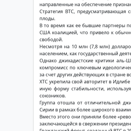
направленные на обеспечение признан
Стратегия ВТС, предусматривающая с
плоды.
В то время как ее бывшие партнеры п
США коалицией, что привело к обычн
свободой.
Несмотря на 10 млн (7,8 млн) доллар
населением, как государственный деят
Однако джихадистские критики аль-Ш
компромисс по ключевым идеологичес
за счет других действующих в стране 
ХТС укрепила свой авторитет в Идлибе
иную форму стабильности, используя
союзников.
Группа отошла от отличительной джи
Сирии в рамках более широкого взаим
Вместо этого они приняли более «рев
заключающейся в свержении президент
Гражданский фронт, созданный ВТС в 2