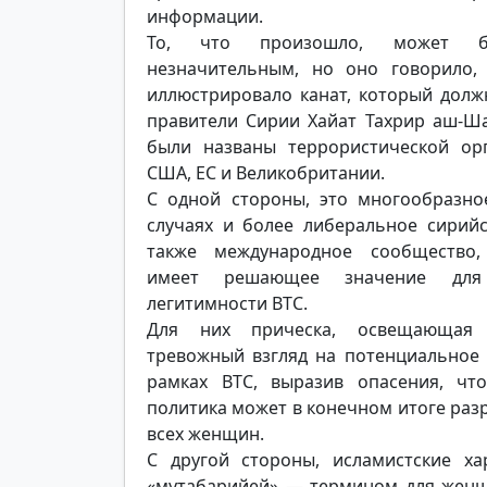
информации.
То, что произошло, может 
незначительным, но оно говорило,
иллюстрировало канат, который дол
правители Сирии Хайат Тахрир аш-Ша
были названы террористической ор
США, ЕС и Великобритании.
С одной стороны, это многообразно
случаях и более либеральное сирийс
также международное сообщество,
имеет решающее значение дл
легитимности ВТС.
Для них прическа, освещающая 
тревожный взгляд на потенциальное
рамках ВТС, выразив опасения, что
политика может в конечном итоге раз
всех женщин.
С другой стороны, исламистские х
«мутабарийей» — термином для женщин