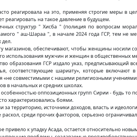
асто реагировала на это, применяя строгие меры в це
ет реагировать на такое давление в будущем.
ичных структур " Хисба " (полиция по вопросам морал
амого " аш-Шараа ", в начале 2024 года ГСР, тем не м
 дел.
ту магазинов, обеспечивают, чтобы женщины носили с
го использования мужчин и женщин в общественных ме
тво образования ГСР издало указ, предписывающий вс
тья, соответствующие шариату», которые включают в
ся «не совместимыми с нашими религиозными учениями
ов в начальных и средних школах.
собенностью оппозиционных групп Сирии - будь то по
сто характеризовались боями.
 за территорию, источники доходов, власть и идеолог
 раскол, среди прочих факторов, серьезно ограничива
е привело к упадку Асада, остается относительно новы
 внутренние проблемы, создаваемые противоборствующ