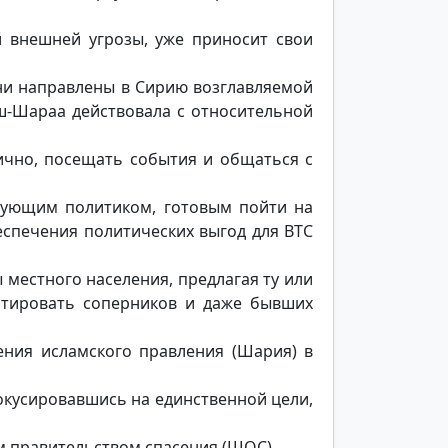
й внешней угрозы, уже приносит свои
ени направлены в Сирию возглавляемой
ш-Шараа действовала с относительной
лично, посещать события и общаться с
ирующим политиком, готовым пойти на
спечения политических выгод для ВТС
 местного населения, предлагая ту или
оптировать соперников и даже бывших
ения исламского правления (Шария) в
окусировавшись на единственной цели,
м правительством спасения (ШОС).