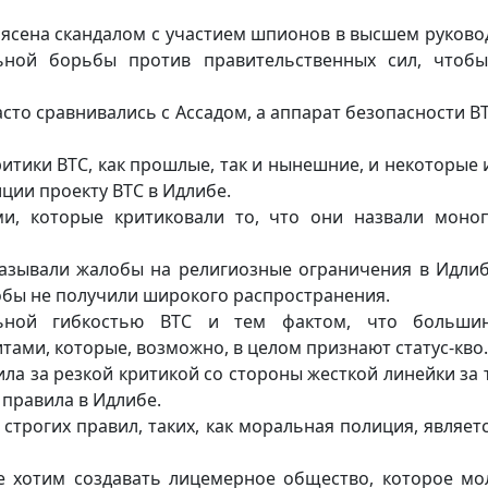
рясена скандалом с участием шпионов в высшем руково
ной борьбы против правительственных сил, чтоб
сто сравнивались с Ассадом, а аппарат безопасности В
итики ВТС, как прошлые, так и нынешние, и некоторые и
иции проекту ВТС в Идлибе.
и, которые критиковали то, что они назвали моно
азывали жалобы на религиозные ограничения в Идлиб
обы не получили широкого распространения.
льной гибкостью ВТС и тем фактом, что большин
ами, которые, возможно, в целом признают статус-кво.
ла за резкой критикой со стороны жесткой линейки за 
 правила в Идлибе.
строгих правил, таких, как моральная полиция, являет
не хотим создавать лицемерное общество, которое мол