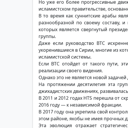
Но уже его более прогрессивные дви
исламистском правительстве, основан
В то время как суннитские арабы яв
разнообразной по своему составу, и
которых является свергнутый президе
группы.
Даже если руководство ВТС искренне
укоренившиеся в Сирии, многие из кот
исламистской системы.
Если ВТС отойдет от такого пути, э
реализации своего видения.
Однако это не является новой задачей 
На протяжении десятилетия эта гру
джихадистских движениях, развивалась
В 2011 и 2012 годах HTS перешла от ск
2016 году — к независимой фракции.
В 2017 году она укрепила свой контро
этом районе, якобы не имея прочных д
Эта эволюция отражает стратегиче