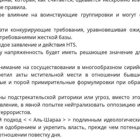
е правила.
ое влияние на воинствующие группировки и могут 
 эти конкурирующие требования, уравновешивая ожи
 требованиями жесткой базы.
дое заявление и действия HTS.
ту напряженность будет иметь решающее значение дл
внимание на сосуществовании в многообразном сири
ретил акты мстительной мести в отношении бывши
ьные и порой примирительные формулировки при обр
.
ы подстрекательской риторики или угроз, вместо эт
овление, в явной попытке нейтрализовать оппозицию и
террористов.
ий подход < < Аль-Шараа > > подлинным идеологически
ся одобрением и укрепить власть, прежде чем потенц
отношении повестку дня.