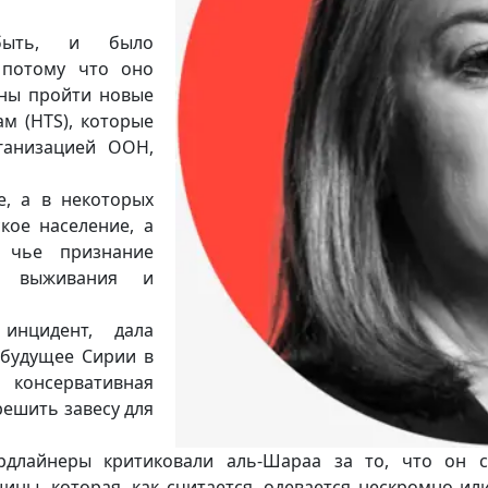
быть, и было
 потому что оно
жны пройти новые
м (HTS), которые
ганизацией ООН,
е, а в некоторых
кое население, а
 чье признание
я выживания и
инцидент, дала
 будущее Сирии в
 консервативная
решить завесу для
ардлайнеры критиковали аль-Шараа за то, что он 
ы, которая, как считается, одевается нескромно или