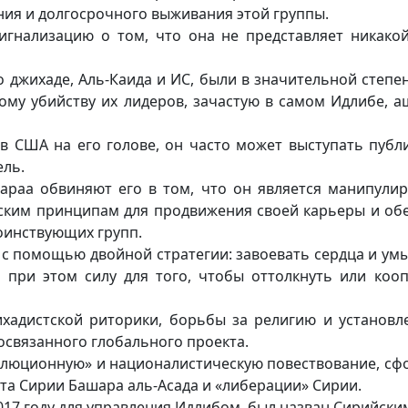
ия и долгосрочного выживания этой группы.
игнализацию о том, что она не представляет никако
о джихаде, Аль-Каида и ИС, были в значительной степ
ому убийству их лидеров, зачастую в самом Идлибе, а
ов США на его голове, он часто может выступать пуб
ель.
араа обвиняют его в том, что он является манипул
ким принципам для продвижения своей карьеры и обе
воинствующих групп.
 с помощью двойной стратегии: завоевать сердца и умы
 при этом силу для того, чтобы оттолкнуть или ко
хадистской риторики, борьбы за религию и установл
освязанного глобального проекта.
олюционную» и националистическую повествование, сф
а Сирии Башара аль-Асада и «либерации» Сирии.
017 году для управления Идлибом, был назван Сирийски