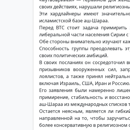
своих действиях, нарушали религиозны
Эти хардлайнеры имеют значительн
исламистской базе аш-Шараа.
Перед ВТС стоит задача примирить
либеральной части населения Сирии с
Обе стороны внимательно изучают каж
Способность группы преодолевать э
своих политических амбиций.
В своих посланиях он сосредоточил 
призывников вооруженных сил, зап
лоялистов, а также принял нейтрал
включая Израиль, США, Иран и Россию
Его заявления были намеренно лишен
примирение, стабильность и восстан
аш-Шараа из международных списков 
Остается неясным, является ли гибк
направленной на то, чтобы заручить
более консервативную в религиозном 