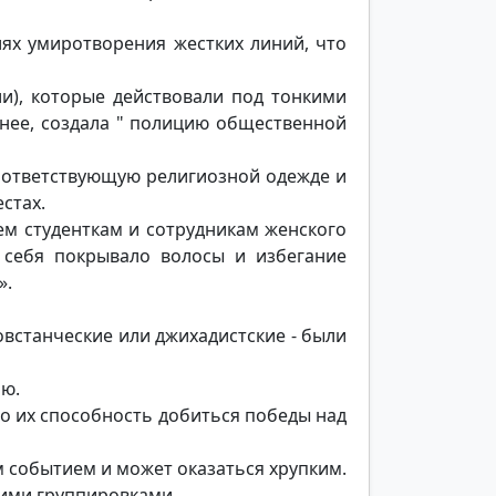
лях умиротворения жестких линий, что
и), которые действовали под тонкими
енее, создала " полицию общественной
оответствующую религиозной одежде и
стах.
ем студенткам и сотрудникам женского
 себя покрывало волосы и избегание
».
встанческие или джихадистские - были
ию.
ло их способность добиться победы над
м событием и может оказаться хрупким.
ими группировками.