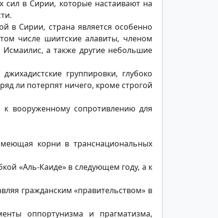
 сил в Сирии, которые настаивают на
ти.
й в Сирии, страна является особенно
 том числе шиитские алавиты, членом
и Исмаилис, а также другие небольшие
 джихадистские группировки, глубоко
ряд ли потерпят ничего, кроме строгой
ть к вооруженному сопротивлению для
 имеющая корни в транснациональных
бкой «Аль-Каиде» в следующем году, а к
равляя гражданским «правительством» в
менты оппортунизма и прагматизма,