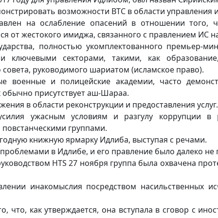
онстрировать возможности ВТС в области управления и
равлен на ослабление опасений в отношении того, 
я от жестокого имиджа, связанного с правлением ИС н
сударства, полностью укомплектованного премьер-м
ли ключевыми секторами, такими, как образование,
 совета, руководимого шариатом (исламское право).
ые военные и полицейские академии, часто демонс
х обычно присутствует аш-Шараа.
жения в области реконструкции и предоставления услуг.
усилия ужасным условиям и разгулу коррупции в 
повстанческими группами.
одную книжную ярмарку Идлиба, выступая с речами.
проблемами в Идлибе, и его правление было далеко не 
уководством HTS 27 ноября группа была охвачена проте
влении инакомыслия посредством насильственных ис
то, что, как утверждается, она вступала в сговор с и