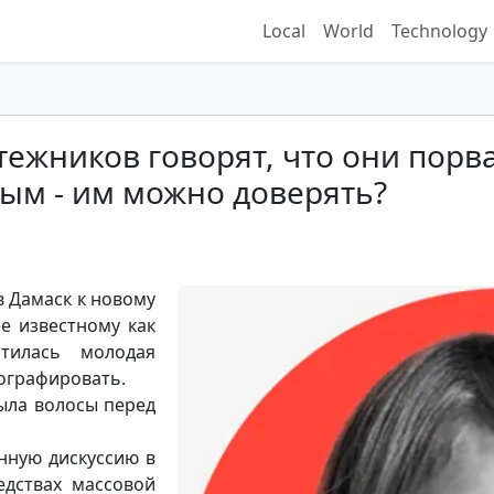
Local
World
Technology
ежников говорят, что они порв
ым - им можно доверять?
в Дамаск к новому
е известному как
тилась молодая
ографировать.
ыла волосы перед
нную дискуссию в
едствах массовой