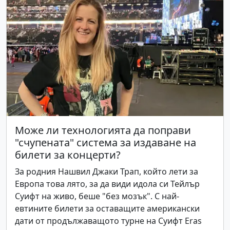
Може ли технологията да поправи
"счупената" система за издаване на
билети за концерти?
За родния Нашвил Джаки Трап, който лети за
Европа това лято, за да види идола си Тейлър
Суифт на живо, беше "без мозък". С най-
евтините билети за оставащите американски
дати от продължаващото турне на Суифт Eras