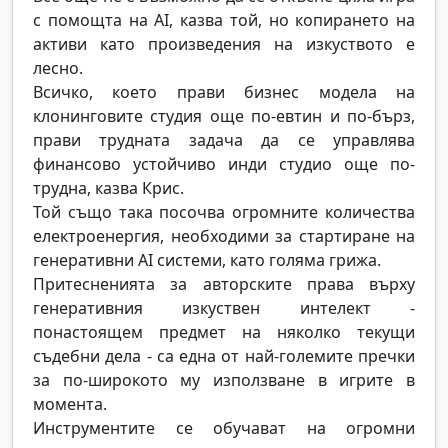
с помощта на AI, казва той, но копирането на
активи като произведения на изкуството е
лесно.
Всичко, което прави бизнес модела на
клонинговите студия още по-евтин и по-бърз,
прави трудната задача да се управлява
финансово устойчиво инди студио още по-
трудна, казва Крис.
Той също така посочва огромните количества
електроенергия, необходими за стартиране на
генеративни AI системи, като голяма грижа.
Притесненията за авторските права върху
генеративния изкуствен интелект -
понастоящем предмет на няколко текущи
съдебни дела - са една от най-големите пречки
за по-широкото му използване в игрите в
момента.
Инструментите се обучават на огромни