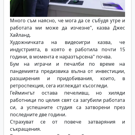
Много съм наясно, че мога да се събудя утре и
работата ми може да изчезне", казва Джес
Хайланд.
Художничката на видеоигри казва, че
индустрията, в която е работила почти 15
години, в момента е наразтърсена" почва.
Бум на играчи и печалби по време на
пандемията предизвика вълна от инвестиции,
разширения и придобивания, които, в
ретроспекция, сега изглеждат късогледи.
Геймингът остава печеливш, но хиляди
работници по целия свят са загубили работата
си, а успешните студия са затворени през
последните две години.
Страхуват се от повече затваряния и
съкращения.