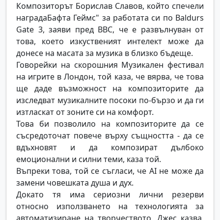
Композиторът Борислав Славов, който спечели
наградаБафта Геймс" за работата си по Baldurs
Gate 3, заяви пред BBC, че е развълнуван от
това, което изкуственият интелект може да
донесе на масата за музика в близко бъдеще.
Говорейки на скорошния Музикален фестивал
на игрите в Лондон, той каза, че вярва, че това
ще даде възможност на композиторите да
изследват музикалните посоки по-бързо и да ги
изтласкат от зоните си на комфорт.
Това би позволило на композиторите да се
съсредоточат повече върху същността - да се
вдъхновят и да композират дълбоко
емоционални и силни теми, каза той.
Въпреки това, той се съгласи, че AI не може да
замени човешката душа и дух.
Докато тя има сериозни лични резерви
относно използването на технологията за
автоматизиране на творчеството, Джес казва,