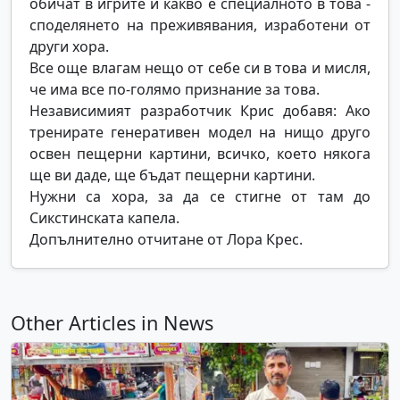
обичат в игрите и какво е специалното в това -
споделянето на преживявания, изработени от
други хора.
Все още влагам нещо от себе си в това и мисля,
че има все по-голямо признание за това.
Независимият разработчик Крис добавя: Ако
тренирате генеративен модел на нищо друго
освен пещерни картини, всичко, което някога
ще ви даде, ще бъдат пещерни картини.
Нужни са хора, за да се стигне от там до
Сикстинската капела.
Допълнително отчитане от Лора Крес.
Other Articles in News