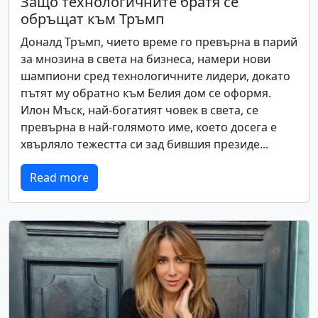
Защо технологичните братя се
обръщат към Тръмп
Доналд Тръмп, чието време го превърна в парий
за мнозина в света на бизнеса, намери нови
шампиони сред технологичните лидери, докато
пътят му обратно към Белия дом се оформя.
Илон Мъск, най-богатият човек в света, се
превърна в най-голямото име, което досега е
хвърляло тежестта си зад бившия президе...
Read more