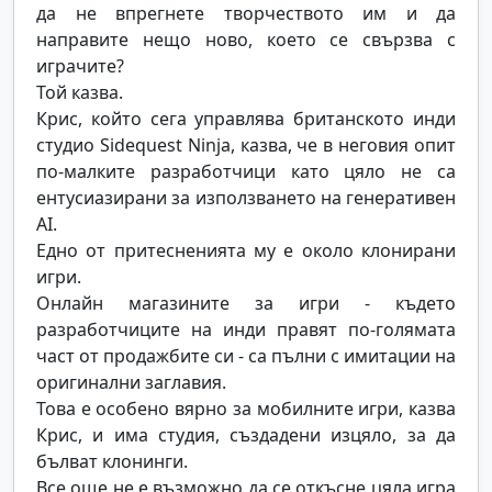
да не впрегнете творчеството им и да
направите нещо ново, което се свързва с
играчите?
Той казва.
Крис, който сега управлява британското инди
студио Sidequest Ninja, казва, че в неговия опит
по-малките разработчици като цяло не са
ентусиазирани за използването на генеративен
AI.
Едно от притесненията му е около клонирани
игри.
Онлайн магазините за игри - където
разработчиците на инди правят по-голямата
част от продажбите си - са пълни с имитации на
оригинални заглавия.
Това е особено вярно за мобилните игри, казва
Крис, и има студия, създадени изцяло, за да
бълват клонинги.
Все още не е възможно да се откъсне цяла игра