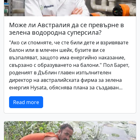
Може ли Австралия да се превърне в
зелена водородна суперсила?
"Ако си спомняте, че сте били дете и взривявате
балон или в млечен шейк, бузите ви се
възпаляват, защото има енергийно наказание,
свързано с образуването на балони." Пол Барет,
роденият в Дъблин главен изпълнителен
директор на австралийската фирма за зелена
енергия Hysata, обяснява плана за създаван...
Read more