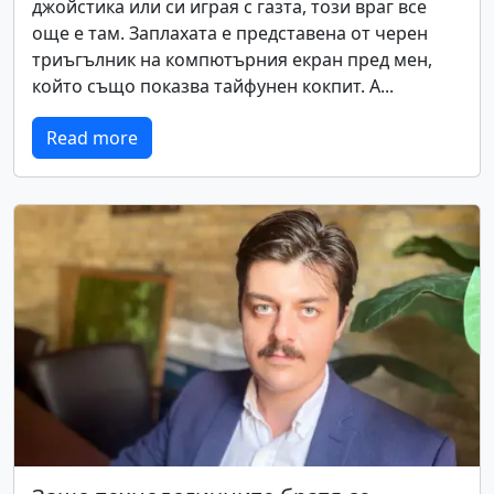
джойстика или си играя с газта, този враг все
още е там. Заплахата е представена от черен
триъгълник на компютърния екран пред мен,
който също показва тайфунен кокпит. А...
Read more