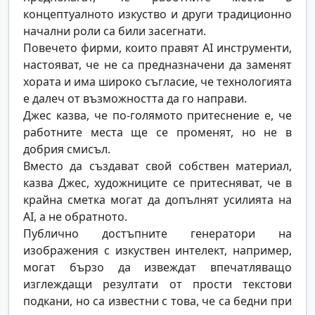
концептуалното изкуство и други традиционно
начални роли са били засегнати.
Повечето фирми, които правят AI инструменти,
настояват, че не са предназначени да заменят
хората и има широко съгласие, че технологията
е далеч от възможността да го направи.
Джес казва, че по-голямото притеснение е, че
работните места ще се променят, но не в
добрия смисъл.
Вместо да създават свой собствен материал,
казва Джес, художниците се притесняват, че в
крайна сметка могат да допълнят усилията на
AI, а не обратното.
Публично достъпните генератори на
изображения с изкуствен интелект, например,
могат бързо да извеждат впечатляващо
изглеждащи резултати от прости текстови
подкани, но са известни с това, че са бедни при