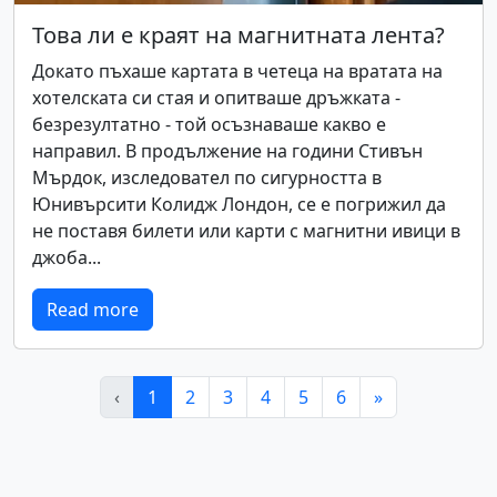
Това ли е краят на магнитната лента?
Докато пъхаше картата в четеца на вратата на
хотелската си стая и опитваше дръжката -
безрезултатно - той осъзнаваше какво е
направил. В продължение на години Стивън
Мърдок, изследовател по сигурността в
Юнивърсити Колидж Лондон, се е погрижил да
не поставя билети или карти с магнитни ивици в
джоба...
Read more
‹
1
2
3
4
5
6
»