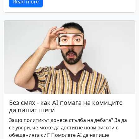
Read more
Без смях - как AI помага на комиците
да пишат шеги
Защо политикът донесе стълба на дебата? За да
се увери, че може да достигне нови висоти с
обещанията си!" Помолете AI да напише