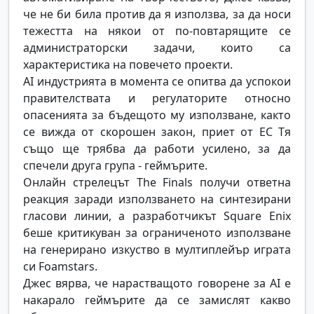
че не би била против да я използва, за да носи
тежестта на някои от по-повтарящите се
администраторски задачи, които са
характеристика на повечето проекти.
AI индустрията в момента се опитва да успокои
правителствата и регулаторите относно
опасенията за бъдещото му използване, както
се вижда от скорошен закон, приет от ЕС Тя
също ще трябва да работи усилено, за да
спечели друга група - геймърите.
Онлайн стрелецът The Finals получи ответна
реакция заради използването на синтезирани
гласови линии, а разработчикът Square Enix
беше критикуван за ограниченото използване
на генерирано изкуство в мултиплейър играта
си Foamstars.
Джес вярва, че нарастващото говорене за AI е
накарало геймърите да се замислят какво