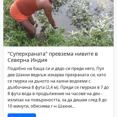
"Суперхраната" превзема нивите в
Северна Индия
Подобно на баща си и дядо си преди него, Пул
дев Шахни веднъж изкарва прехраната си, като
се гмурка на дъното на кални водоеми с
дълбочина 8 фута (2,4 м). Преди се гмурках в 7 до
8 фута вода в продължение на часове на ден -
излизах на повърхността, за да дишам след 8 до
10 минути, обяснява г-н Шахни...