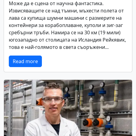
Може да е сцена от научна фантастика.
Извисяващите се над тъмни, мъхести полета от
лава са купища шумни машини с размерите на
контейнери за корабоплаване, куполи и зиг-заг
сребърни тръби. Намира се на 30 км (19 мили)
югозападно от столицата на Исландия Рейкявик,
това е най-голямото в света съоръжени...
Read more