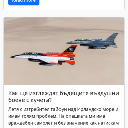
Read more
Как ще изглеждат бъдещите въздушни
боеве с кучета?
Летя с изтребител тайфун над Ирландско море и
имам голям проблем. На опашката ми има
враждебен самолет и без значение как натискам