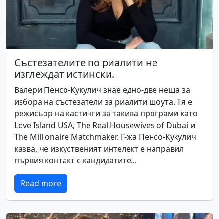
Състезателите по риалити не
изглеждат истински.
Валери Пенсо-Кукулич знае едно-две неща за
избора на състезатели за риалити шоута. Тя е
режисьор на кастинги за такива програми като
Love Island USA, The Real Housewives of Dubai и
The Millionaire Matchmaker. Г-жа Пенсо-Кукулич
казва, че изкуственият интелект е направил
първия контакт с кандидатите...
Read more