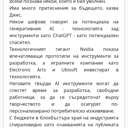
Всеки познава някой, който е бил уволнен.
Има много притеснения за бъдещето, казва
Джес.
Някои шефове говорят за потенциала на
генеративния AI - технологията зад
инструменти като ChatGPT - като потенциален
спасител.
Технологичният гигант Nvidia показа
впечатляващи прототипи на инструменти за
разработка, а игралните компании като
Electronic Arts и Ubisoft инвестират в
технологията.
Неговите твърди AI инструменти могат да
спестят време за разработка, свободни
работници, за да се съсредоточат върху
творчеството и да осигурят по-
персонализирано потребителско изживяване.
С бюджети в блокбъстъра края на индустрията
спираловидно като очакванията на публиката