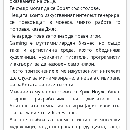
оказването на ръце.
Те също могат да се борят със столове.
Нещата, които изкуственият интелект генерира,
се превръщат в човека, чиято работа го
поправя, казва Джес.
Не заради това започнах да правя игри.
Gaming е мултимилиарден бизнес, но също
така и артистична среда, която обединява
художници, музиканти, писатели, програмисти
и актьори, за да назовем само някои.
Често притеснение е, че изкуственият интелект
ще служи за минимизиране, а не за активиране
на работата на тези творци.
Мнението му е повторено от Крис Ноулс, бивш
старши разработчик на двигатели в
британската компания за игри Jagex, известна
със заглавието си Runescape.
Ако ще трябва да наемете истински човешки
художници, за да поправят продукцията, защо