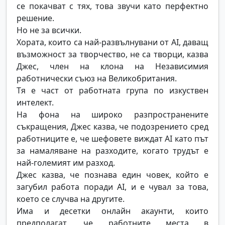
се покачват с тях, това звучи като перфектно
решение.
Но не за всички.
Хората, които са най-развълнувани от AI, даващ
възможност за творчество, не са творци, казва
Джес, член на клона на Независимия
работнически съюз на Великобритания.
Тя е част от работната група по изкуствен
интелект.
На фона на широко разпространените
съкращения, Джес казва, че подозрението сред
работниците е, че шефовете виждат AI като път
за намаляване на разходите, когато трудът е
най-големият им разход.
Джес казва, че познава един човек, който е
загубил работа поради AI, и е чувал за това,
което се случва на другите.
Има и десетки онлайн акаунти, които
предполагат, че работните места в