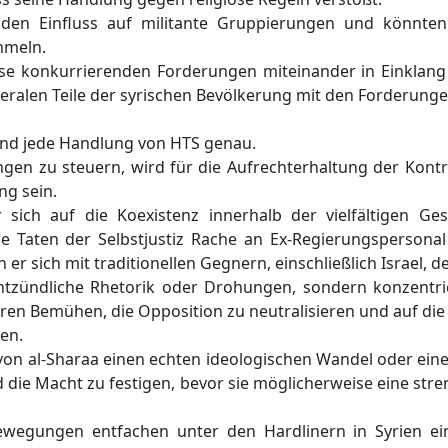
den Einfluss auf militante Gruppierungen und könnten
mmeln.
ese konkurrierenden Forderungen miteinander in Einklang
eralen Teile der syrischen Bevölkerung mit den Forderunge
und jede Handlung von HTS genau.
gen zu steuern, wird für die Aufrechterhaltung der Kontro
g sein.
 sich auf die Koexistenz innerhalb der vielfältigen Ge
ne Taten der Selbstjustiz Rache an Ex-Regierungsperson
r sich mit traditionellen Gegnern, einschließlich Israel, d
tzündliche Rhetorik oder Drohungen, sondern konzentri
aren Bemühen, die Opposition zu neutralisieren und auf di
gen.
z von al-Sharaa einen echten ideologischen Wandel oder eine k
 die Macht zu festigen, bevor sie möglicherweise eine stre
Bewegungen entfachen unter den Hardlinern in Syrien ei