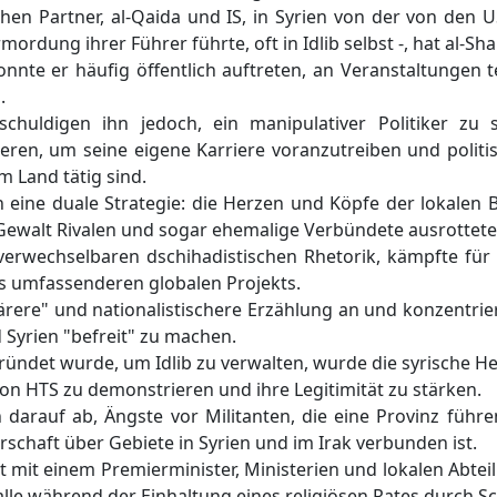
en Partner, al-Qaida und IS, in Syrien von der von den U
dung ihrer Führer führte, oft in Idlib selbst -, hat al-Shara
nnte er häufig öffentlich auftreten, an Veranstaltungen
.
eschuldigen ihn jedoch, ein manipulativer Politiker zu s
eren, um seine eigene Karriere voranzutreiben und politi
m Land tätig sind.
rch eine duale Strategie: die Herzen und Köpfe der lokalen
 Gewalt Rivalen und sogar ehemalige Verbündete ausrottete
erwechselbaren dschihadistischen Rhetorik, kämpfte für 
ines umfassenderen globalen Projekts.
rere" und nationalistischere Erzählung an und konzentrierte
 Syrien "befreit" zu machen.
egründet wurde, um Idlib zu verwalten, wurde die syrische H
von HTS zu demonstrieren und ihre Legitimität zu stärken.
ch darauf ab, Ängste vor Militanten, die eine Provinz führ
rschaft über Gebiete in Syrien und im Irak verbunden ist.
tt mit einem Premierminister, Ministerien und lokalen Abt
le während der Einhaltung eines religiösen Rates durch Sch