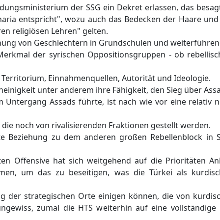
dungsministerium der SSG ein Dekret erlassen, das besagt
 Sharia entspricht", wozu auch das Bedecken der Haare u
en religiösen Lehren" gelten.
hung von Geschlechtern in Grundschulen und weiterführen
rkmal der syrischen Oppositionsgruppen - ob rebellisch
Territorium, Einnahmenquellen, Autorität und Ideologie.
einigkeit unter anderem ihre Fähigkeit, den Sieg über Ass
um Untergang Assads führte, ist nach wie vor eine relati
die noch von rivalisierenden Fraktionen gestellt werden.
e Beziehung zu dem anderen großen Rebellenblock in Sy
n Offensive hat sich weitgehend auf die Prioritäten Ank
men, um das zu beseitigen, was die Türkei als kurdis
ng der strategischen Orte einigen können, die von kurdis
gewiss, zumal die HTS weiterhin auf eine vollständige E