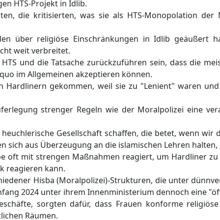
en HTS-Projekt in Idlib.
en, die kritisierten, was sie als HTS-Monopolation der
en über religiöse Einschränkungen in Idlib geäußert
ht weit verbreitet.
 der HTS und die Tatsache zurückzuführen sein, dass die me
s quo im Allgemeinen akzeptieren können.
 von Hardlinern gekommen, weil sie zu "Lenient" waren und 
ferlegung strenger Regeln wie der Moralpolizei eine vera
e heuchlerische Gesellschaft schaffen, die betet, wenn wir 
en sich aus Überzeugung an die islamischen Lehren halten, „
 oft mit strengen Maßnahmen reagiert, um Hardliner zu b
ck reagieren kann.
hiedener Hisba (Moralpolizei)-Strukturen, die unter dünnv
fang 2024 unter ihrem Innenministerium dennoch eine "öffe
Geschäfte, sorgten dafür, dass Frauen konforme religiös
tlichen Räumen.