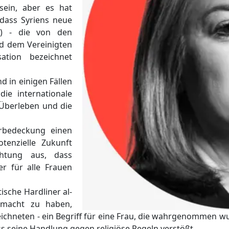
sein, aber es hat
, dass Syriens neue
S) - die von den
nd dem Vereinigten
sation bezeichnet
nd in einigen Fällen
die internationale
 Überleben und die
arbedeckung einen
tenzielle Zukunft
htung aus, dass
ier für alle Frauen
tische Hardliner al-
emacht zu haben,
zeichneten - ein Begriff für eine Frau, die wahrgenommen w
s seine Handlung gegen religiöse Regeln verstößt.