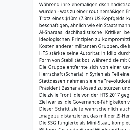
Während ihre ehemaligen dschihadistisch
wurden - was zu einer routinemäßigen Ermor
Trotz eines $10m (7.8m) US-Kopfgelds ko
beschäftigen, ähnlich wie ein Staatsmann
Al-Sharaas dschihadistische Kritiker b
ideologischen Prinzipien zu kompromitti
Kosten anderer militanten Gruppen, die i
HTS stärkte seine Autorität in Idlib du
Form von Stabilität bot, während sie mit
Die Gruppe entfernte sich von einer unv
Herrschaft (Scharia) in Syrien als Teil e
Stattdessen nahmen sie eine "revolutionä
Präsident Bashar al-Assad zu stürzen und
Die zivile Front, die von der HTS 2017 g
Ziel war es, die Governance-Fähigkeiten 
Dieser Schritt zielte wahrscheinlich au
Image zu distanzieren, das mit der IS-Her
Die SSG fungierte als Mini-Staat, komple
Bildung, Gesundheit und Wiederaufbau, al