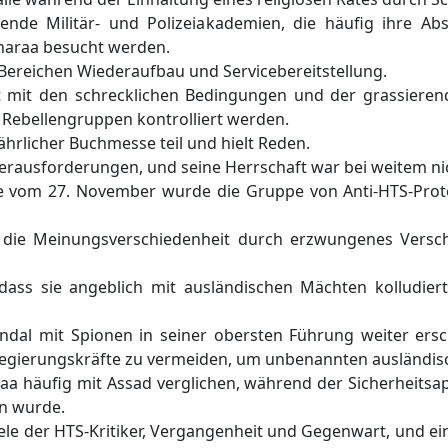
ende Militär- und Polizeiakademien, die häufig ihre Abs
Sharaa besucht werden.
n Bereichen Wiederaufbau und Servicebereitstellung.
t mit den schrecklichen Bedingungen und der grassierend
 Rebellengruppen kontrolliert werden.
ährlicher Buchmesse teil und hielt Reden.
Herausforderungen, und seine Herrschaft war bei weitem ni
ve vom 27. November wurde die Gruppe von Anti-HTS-Pro
 die Meinungsverschiedenheit durch erzwungenes Versch
 dass sie angeblich mit ausländischen Mächten kolludier
dal mit Spionen in seiner obersten Führung weiter ersc
egierungskräfte zu vermeiden, um unbenannten ausländisc
a häufig mit Assad verglichen, während der Sicherheitsa
en wurde.
viele der HTS-Kritiker, Vergangenheit und Gegenwart, und ei