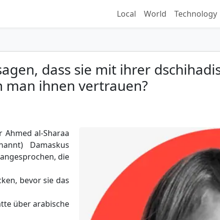
Local
World
Technology
sagen, dass sie mit ihrer dschihad
n man ihnen vertrauen?
er Ahmed al-Sharaa
nannt) Damaskus
u angesprochen, die
cken, bevor sie das
atte über arabische