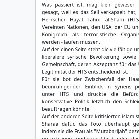
Was passiert ist, mag klein gewesen 
gesagt, weil es das Seil verkapselt hat
Herrscher Hayat Tahrir al-Sham (HT
Vereinten Nationen, den USA, der EU u
Königreich als terroristische Organi
werden - laufen müssen.
Auf der einen Seite steht die vielfältige u
liberalere syrische Bevölkerung sowie 
Gemeinschaft, deren Akzeptanz für das
Legitimität der HTS entscheidend ist.
Für sie bot der Zwischenfall der Ha
beunruhigenden Einblick in Syriens po
unter HTS und drückte die Befürc
konservative Politik letztlich den Schle
beauftragen könnte.
Auf der anderen Seite kritisierten islamis
Sharaa dafür, das Foto überhaupt g
indem sie die Frau als "Mutabarijah" be
up zu tragen - und darauf bestanden, das