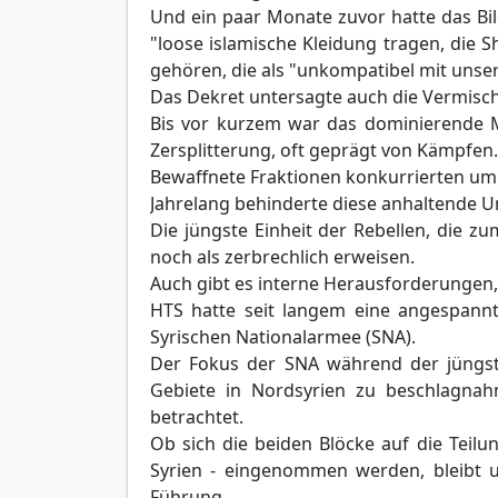
Und ein paar Monate zuvor hatte das Bil
"loose islamische Kleidung tragen, die
gehören, die als "unkompatibel mit unser
Das Dekret untersagte auch die Vermisc
Bis vor kurzem war das dominierende Me
Zersplitterung, oft geprägt von Kämpfen.
Bewaffnete Fraktionen konkurrierten um 
Jahrelang behinderte diese anhaltende Un
Die jüngste Einheit der Rebellen, die z
noch als zerbrechlich erweisen.
Auch gibt es interne Herausforderungen, 
HTS hatte seit langem eine angespannt
Syrischen Nationalarmee (SNA).
Der Fokus der SNA während der jüngste
Gebiete in Nordsyrien zu beschlagnah
betrachtet.
Ob sich die beiden Blöcke auf die Teilu
Syrien - eingenommen werden, bleibt un
Führung.