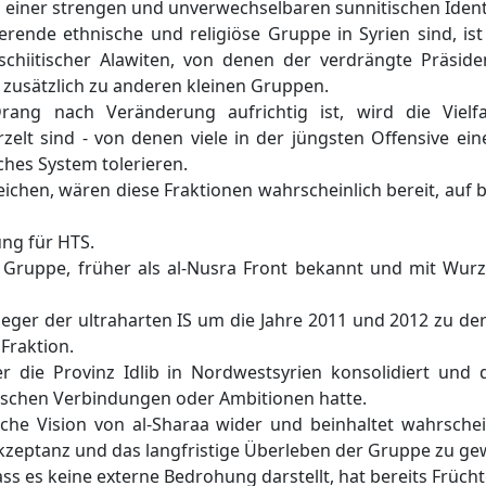
n einer strengen und unverwechselbaren sunnitischen Identit
ende ethnische und religiöse Gruppe in Syrien sind, ist 
schiitischer Alawiten, von denen der verdrängte Präside
 zusätzlich zu anderen kleinen Gruppen.
ng nach Veränderung aufrichtig ist, wird die Vielfalt
zelt sind - von denen viele in der jüngsten Offensive eine
sches System tolerieren.
chen, wären diese Fraktionen wahrscheinlich bereit, auf
ung für HTS.
e Gruppe, früher als al-Nusra Front bekannt und mit Wurz
ger der ultraharten IS um die Jahre 2011 und 2012 zu der r
Fraktion.
r die Provinz Idlib in Nordwestsyrien konsolidiert und d
tischen Verbindungen oder Ambitionen hatte.
ische Vision von al-Sharaa wider und beinhaltet wahrsc
Akzeptanz und das langfristige Überleben der Gruppe zu ge
dass es keine externe Bedrohung darstellt, hat bereits Früch