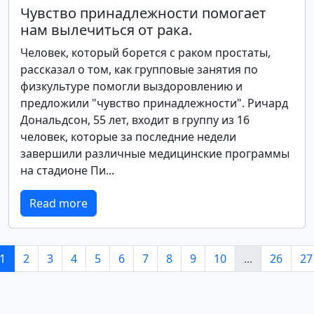
Чувство принадлежности помогает
нам вылечиться от рака.
Человек, который борется с раком простаты,
рассказал о том, как групповые занятия по
физкультуре помогли выздоровлению и
предложили "чувство принадлежности". Ричард
Дональдсон, 55 лет, входит в группу из 16
человек, которые за последние недели
завершили различные медицинские программы
на стадионе Пи...
Read more
1
2
3
4
5
6
7
8
9
10
...
26
27