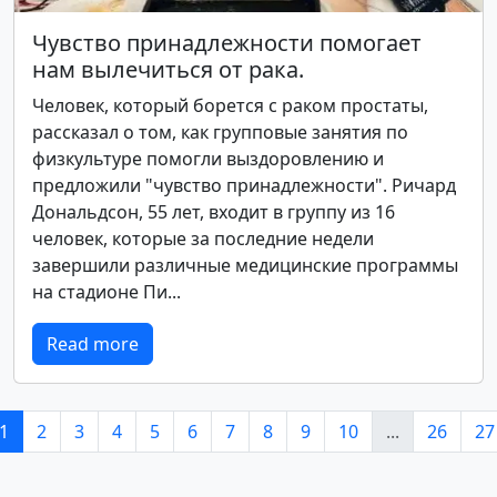
Чувство принадлежности помогает
нам вылечиться от рака.
Человек, который борется с раком простаты,
рассказал о том, как групповые занятия по
физкультуре помогли выздоровлению и
предложили "чувство принадлежности". Ричард
Дональдсон, 55 лет, входит в группу из 16
человек, которые за последние недели
завершили различные медицинские программы
на стадионе Пи...
Read more
1
2
3
4
5
6
7
8
9
10
...
26
27