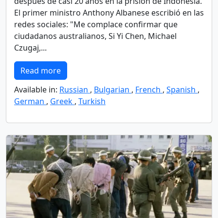
después de casi 20 años en la prisión de Indonesia.
El primer ministro Anthony Albanese escribió en las
redes sociales: "Me complace confirmar que
ciudadanos australianos, Si Yi Chen, Michael
Czugaj,...
Read more
Available in:
Russian
,
Bulgarian
,
French
,
Spanish
,
German
,
Greek
,
Turkish