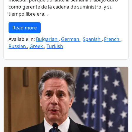
como gerente de la cadena de suministro, y su
tiempo libre era...
Read more
Available in:
Bulgarian
,
German
,
Spanish
,
French
,
Russian
,
Greek
,
Turkish