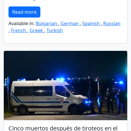
Read more
Available in:
Bulgarian
,
German
,
Spanish
,
Russian
,
French
,
Greek
,
Turkish
Cinco muertos después de tiroteos en el