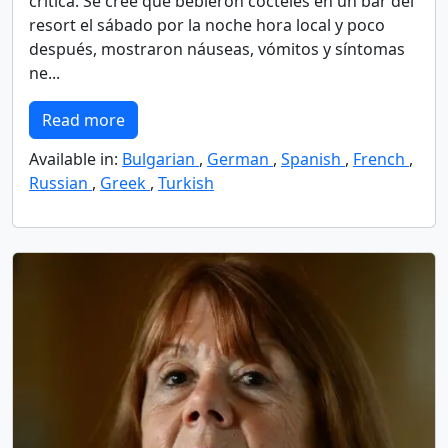
crítica. Se cree que bebieron cócteles en un bar del
resort el sábado por la noche hora local y poco
después, mostraron náuseas, vómitos y síntomas
ne...
Read more
Available in:
Bulgarian
,
German
,
Spanish
,
French
,
Russian
,
Greek
,
Turkish