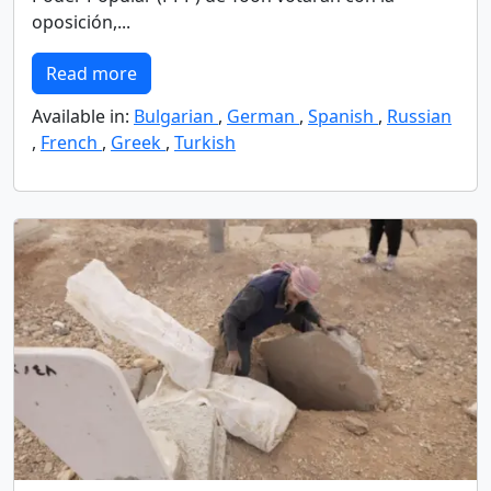
oposición,...
Read more
Available in:
Bulgarian
,
German
,
Spanish
,
Russian
,
French
,
Greek
,
Turkish