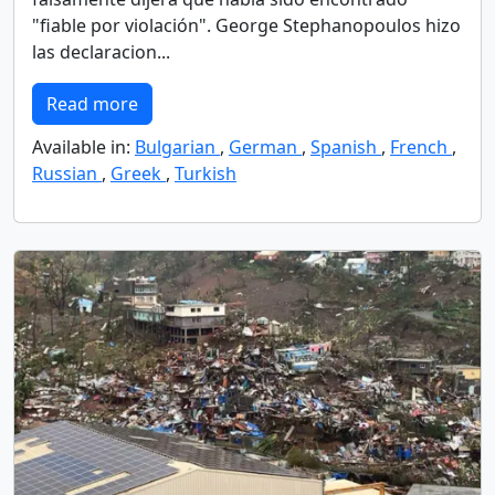
"fiable por violación". George Stephanopoulos hizo
las declaracion...
Read more
Available in:
Bulgarian
,
German
,
Spanish
,
French
,
Russian
,
Greek
,
Turkish