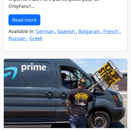
OnlyFans?...
Read more
Available in:
German
,
Spanish
,
Bulgarian
,
French
,
Russian
,
Greek