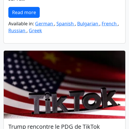
Read more
Available in:
German
,
Spanish
,
Bulgarian
,
French
,
Russian
,
Greek
Trump rencontre le PDG de TikTok