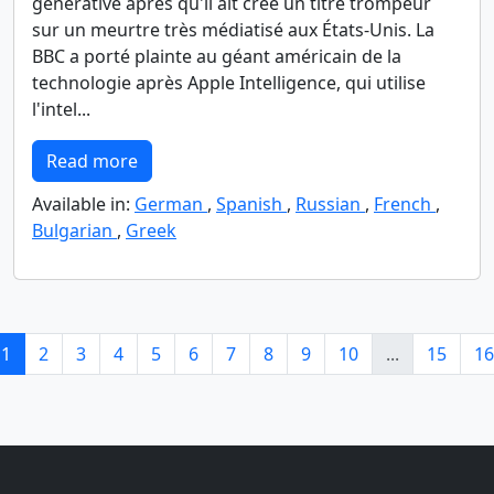
générative après qu'il ait créé un titre trompeur
sur un meurtre très médiatisé aux États-Unis. La
BBC a porté plainte au géant américain de la
technologie après Apple Intelligence, qui utilise
l'intel...
Read more
Available in:
German
,
Spanish
,
Russian
,
French
,
Bulgarian
,
Greek
1
2
3
4
5
6
7
8
9
10
...
15
16