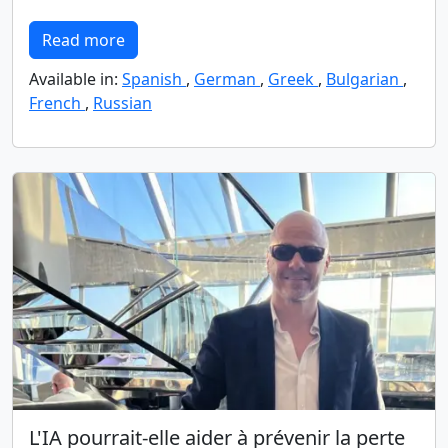
Read more
Available in:
Spanish
,
German
,
Greek
,
Bulgarian
,
French
,
Russian
L'IA pourrait-elle aider à prévenir la perte