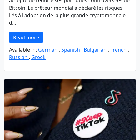
accepté de réduire ses politiques controversées de
Bitcoin. Le prêteur mondial a déclaré les risques
liés à l'adoption de la plus grande cryptomonnaie
d...
Read more
Available in:
German
,
Spanish
,
Bulgarian
,
French
,
Russian
,
Greek