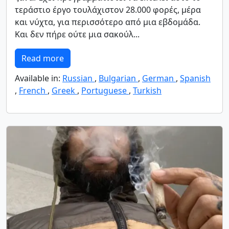
τεράστιο έργο τουλάχιστον 28.000 φορές, μέρα
και νύχτα, για περισσότερο από μια εβδομάδα.
Και δεν πήρε ούτε μια σακούλ...
Read more
Available in:
Russian
,
Bulgarian
,
German
,
Spanish
,
French
,
Greek
,
Portuguese
,
Turkish