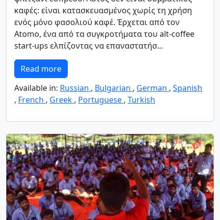
καφές: είναι κατασκευασμένος χωρίς τη χρήση
ενός μόνο φασολιού καφέ. Έρχεται από τον
Atomo, ένα από τα συγκροτήματα του alt-coffee
start-ups ελπίζοντας να επαναστατήσ...
Read more
Available in:
Russian
,
Bulgarian
,
German
,
Spanish
,
French
,
Greek
,
Portuguese
,
Turkish