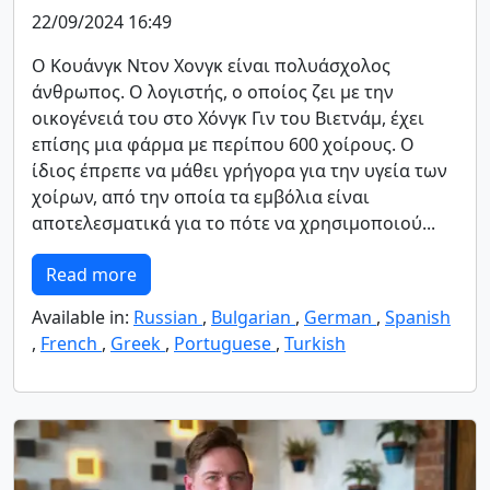
22/09/2024 16:49
Ο Κουάνγκ Ντον Χονγκ είναι πολυάσχολος
άνθρωπος. Ο λογιστής, ο οποίος ζει με την
οικογένειά του στο Χόνγκ Γιν του Βιετνάμ, έχει
επίσης μια φάρμα με περίπου 600 χοίρους. Ο
ίδιος έπρεπε να μάθει γρήγορα για την υγεία των
χοίρων, από την οποία τα εμβόλια είναι
αποτελεσματικά για το πότε να χρησιμοποιού...
Read more
Available in:
Russian
,
Bulgarian
,
German
,
Spanish
,
French
,
Greek
,
Portuguese
,
Turkish