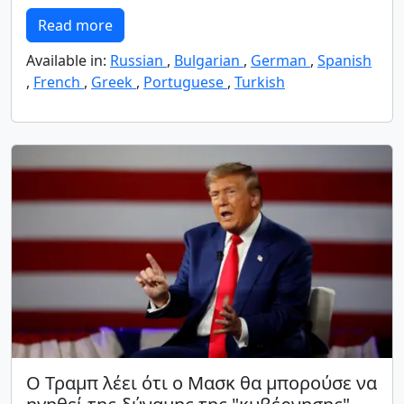
Read more
Available in:
Russian
,
Bulgarian
,
German
,
Spanish
,
French
,
Greek
,
Portuguese
,
Turkish
Ο Τραμπ λέει ότι ο Μασκ θα μπορούσε να