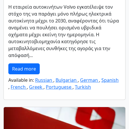
Η εταιρεία αυτοκινήτων Volvo εγκατέλειψε τον
στόχο της να παράγει μόνο πλήρως ηλεκτρικά
αυτοκίνητα μέχρι το 2030, αναφέροντας ότι τώρα
αναμένει να πουλήσει ορισμένα υβριδικά
οχήματα μέχρι εκείνη την ημερομηνία. Η
αυτοκινητοβιομηχανία κατηγόρησε τις
μεταβαλλόμενες συνθήκες της αγοράς για την
απόφασή...
Read more
Available in:
Russian
,
Bulgarian
,
German
,
Spanish
,
French
,
Greek
,
Portuguese
,
Turkish