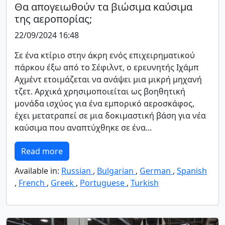
Θα απογειωθούν τα βιώσιμα καύσιμα
της αεροπορίας;
22/09/2024 16:48
Σε ένα κτίριο στην άκρη ενός επιχειρηματικού
πάρκου έξω από το Σέφιλντ, ο ερευνητής Ιχάμπ
Αχμέντ ετοιμάζεται να ανάψει μια μικρή μηχανή
τζετ. Αρχικά χρησιμοποιείται ως βοηθητική
μονάδα ισχύος για ένα εμπορικό αεροσκάφος,
έχει μετατραπεί σε μια δοκιμαστική βάση για νέα
καύσιμα που αναπτύχθηκε σε ένα...
Read more
Available in:
Russian
,
Bulgarian
,
German
,
Spanish
,
French
,
Greek
,
Portuguese
,
Turkish