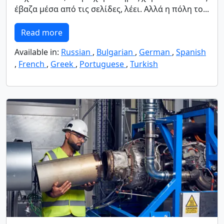
έβαζα μέσα από τις σελίδες, λέει. Αλλά η πόλη το...
Read more
Available in:
Russian
,
Bulgarian
,
German
,
Spanish
,
French
,
Greek
,
Portuguese
,
Turkish