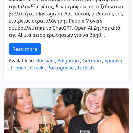
την Ιρλανδία φέτος, δεν στράφηκε σε ταξιδιωτικό
βιβλίο ή στο Instagram. Αντ' αυτού, ο ιδρυτής της
εταιρείας στρατολόγησης People Movers
συμβουλεύτηκε το ChatGPT, Open AI Ζήτησε από
την AI μια σειρά ερωτήσεων για να βοηθ...
Read more
Available in:
Russian
,
Bulgarian
,
German
,
Spanish
,
French
,
Greek
,
Portuguese
,
Turkish