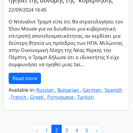
ηγηθεί της δύναμης της "κυβέρνησης"
22/09/2024 16:45
Ο Ντόναλντ Τραμπ είπε ότι θα στρατολογήσει τον
Έλον Μουσκ για να διευθύνει μια κυβερνητική
επιτροπή αποτελεσματικότητας, αν κερδίσει μια
δεύτερη θητεία ως πρόεδρος των ΗΠΑ. Μιλώντας
στην Οικονομική Λέσχη της Νέας Υόρκης την
Πέμπτη, ο Τραμπ δήλωσε ότι ο ιδιοκτήτης Χ είχε
συμφωνήσει να ηγηθεί μιας tas...
Read more
Available in:
Russian
,
Bulgarian
,
German
,
Spanish
,
French
,
Greek
,
Portuguese
,
Turkish
‹
1
2
3
4
5
›