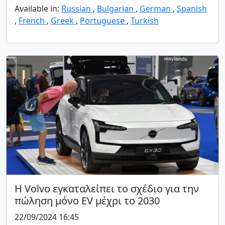
Available in:
Russian
,
Bulgarian
,
German
,
Spanish
,
French
,
Greek
,
Portuguese
,
Turkish
Η Volvo εγκαταλείπει το σχέδιο για την
πώληση μόνο EV μέχρι το 2030
22/09/2024 16:45